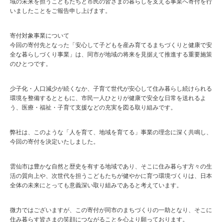
域の未来を担うこどもたちと市民の皆さまの暮らしを支える事業へ寄付を行
いましたことをご報告申し上げます。
寄付対象事業について
今回の寄付先となった「安心して子どもを産み育てるまちづくりと健康で安
全な暮らしづくり事業」は、同市が地域の将来を見据えて推進する重要施策
のひとつです。
少子化・人口減少が続くなか、子育て世代が安心して住み暮らし続けられる
環境を整備するとともに、市民一人ひとりが健康で安全な日常を送れるよ
う、医療・福祉・子育て支援などの充実を図る取り組みです。
弊社は、このような「人を育て、地域を育てる」事業の理念に深く共鳴し、
今回の寄付を決定いたしました。
雲仙市は豊かな自然と歴史を有する地域であり、そこに住み暮らす方々の生
活の質向上や、次世代を担うこどもたちが健やかに育つ環境づくりは、日本
全体の未来にとっても意義深い取り組みであると考えています。
微力ではございますが、この寄付が同市のまちづくりの一助となり、そこに
住み暮らす皆さまの笑顔につながることを心より願っております。